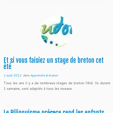
Et si vous faisiez un stage de breton cet
été
1 août 2012
dans
Apprendre le breton
Tous les ans il y a de nombreux stages de breton l’été. Ils durent
1 semaine, sont adaptés à tous les niveaux.
Le Bilinguisme précoce rend les enfants