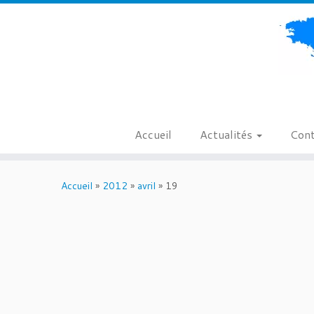
Accueil
Actualités
Cont
Passer
au
Accueil
»
2012
»
avril
»
19
contenu