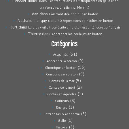
Teissier didier
dans
Les traductions les + fréquentes en gallo (Bon
anniversaire, à la tienne, Merci…)
dan
dans
Comment dire bonjour en breton
Nathalie Tanguy
dans
40 Expressions et insultes en breton
Kurt
dans
La plus vieille trace écrite en breton est antérieure au français
Thierry
dans
Apprendre les couleurs en breton
Catégories
(51)
Actualités
(9)
Apprendre le breton
(16)
Chronique en breton
(9)
Comptines en breton
(5)
Contes de la mer
(2)
Contes de la mort
(1)
Contes et légendes
(8)
Conteurs
(1)
Energie
(3)
Entreprises & économie
(1)
Gallo
(3)
Histoire