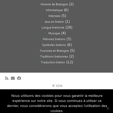
(2)
Histoire de Bretagne
(6)
Informatique
(5)
Interview
(1)
Jeux en breton
(28)
Langue bretonne
(4)
Musique
(3)
Prénoms bretons
(6)
Symboles bretons
(5)
Tourisme en Bretagne
(2)
Traditions bretonnes
(12)
Traduction breton
· © 2026
Culture Bretagne, une plongée dans la culture bretonne et celtique en
Nous utilisons des cookies pour vous garantir la meilleure
Bretagne.
expérience sur notre site. Si vous continuez à utiliser ce
·
Mentions légales
dernier, nous considérerons que vous acceptez l'utilisation des
Retour haut de page
cookies.