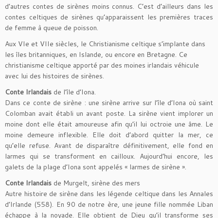
d’autres contes de sirènes moins connus. C’est d’ailleurs dans les
contes celtiques de sirènes qu’apparaissent les premières traces
de femme à queue de poisson.
Aux VIe et VIIe siècles, le Christianisme celtique s’implante dans
les îles britanniques, en Islande, ou encore en Bretagne. Ce
christianisme celtique apporté par des moines irlandais véhicule
avec lui des histoires de sirènes.
Conte Irlandais
de l’île d’Iona.
Dans ce conte de sirène : une sirène arrive sur l’île d’Iona où saint
Colomban avait établi un avant poste. La sirène vient implorer un
moine dont elle était amoureuse afin qu’il lui octroie une âme. Le
moine demeure inflexible. Elle doit d’abord quitter la mer, ce
qu’elle refuse. Avant de disparaître définitivement, elle fond en
larmes qui se transforment en cailloux. Aujourd’hui encore, les
galets de la plage d’Iona sont appelés « larmes de sirène ».
Conte Irlandais
de Murgelt, sirène des mers
Autre histoire de sirène dans les légende celtique dans les Annales
d’Irlande (558). En 90 de notre ère, une jeune fille nommée Liban
échappe à la noyade. Elle obtient de Dieu qu’il transforme ses