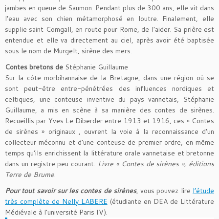
jambes en queue de Saumon. Pendant plus de 300 ans, elle vit dans
l’eau avec son chien métamorphosé en loutre. Finalement, elle
supplie saint Comgall, en route pour Rome, de l’aider. Sa prière est
entendue et elle va directement au ciel, après avoir été baptisée
sous le nom de Murgelt, sirène des mers.
Contes bretons de
Stéphanie Guillaume
Sur la côte morbihannaise de la Bretagne, dans une région où se
sont peut-être entre-pénétrées des influences nordiques et
celtiques, une conteuse inventive du pays vannetais, Stéphanie
Guillaume, a mis en scène à sa manière des contes de sirènes.
Recueillis par Yves Le Diberder entre 1913 et 1916, ces « Contes
de sirènes » originaux , ouvrent la voie à la reconnaissance d’un
collecteur méconnu et d’une conteuse de premier ordre, en même
temps qu’ils enrichissent la littérature orale vannetaise et bretonne
dans un registre peu courant.
Livre « Contes de sirènes », éditions
Terre de Brume
.
Pour tout savoir sur les contes de sirènes
, vous pouvez lire
l’étude
très complète de Nelly LABERE
(étudiante en DEA de Littérature
Médiévale à l’université Paris IV).