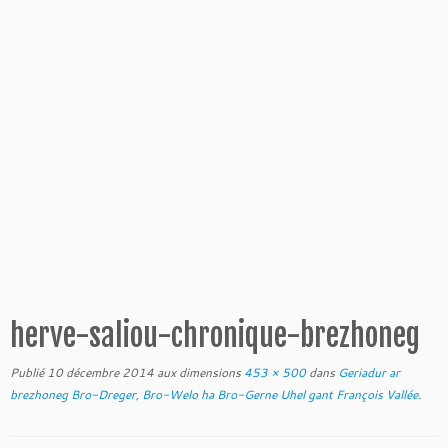
herve-saliou-chronique-brezhoneg
Publié
10 décembre 2014
aux dimensions
453 × 500
dans
Geriadur ar
brezhoneg Bro-Dreger, Bro-Welo ha Bro-Gerne Uhel gant François Vallée
.