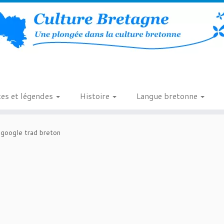
es et légendes
Histoire
Langue bretonne
google trad breton