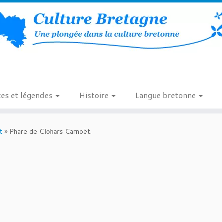
es et légendes
Histoire
Langue bretonne
t
»
Phare de Clohars Carnoët.