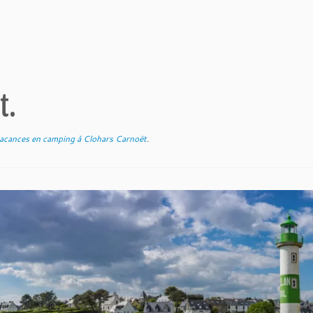
t.
vacances en camping à Clohars Carnoët
.